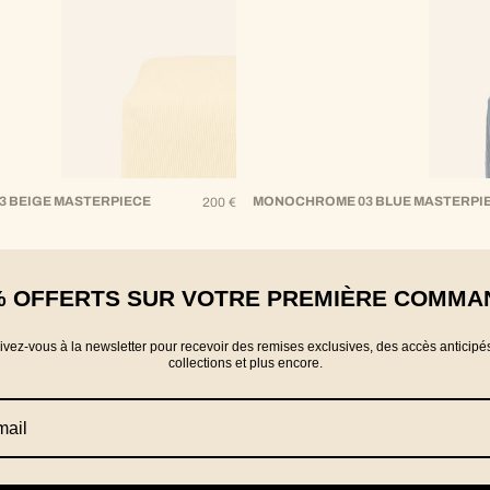
 BEIGE MASTERPIECE
Regular
MONOCHROME 03 BLUE MASTERPI
200 €
Price
% OFFERTS SUR VOTRE PREMIÈRE COMMA
Showing items 1-4 of 4.
rivez-vous à la newsletter pour recevoir des remises exclusives, des accès anticipé
collections et plus encore.
N OR EXCHANGE POSSIBLE
SECURE PAYMENTS