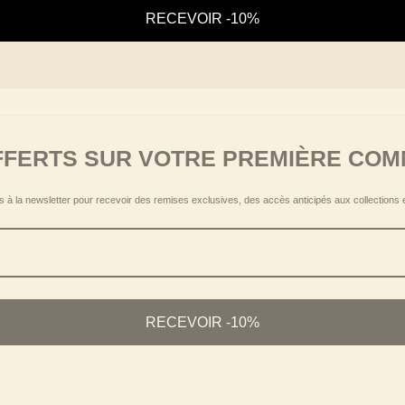
e 14 days to return or exchange
and several times free of charge
RECEVOIR -10%
FFERTS SUR VOTRE PREMIÈRE CO
 à la newsletter pour recevoir des remises exclusives, des accès anticipés aux collections 
RECEVOIR -10%