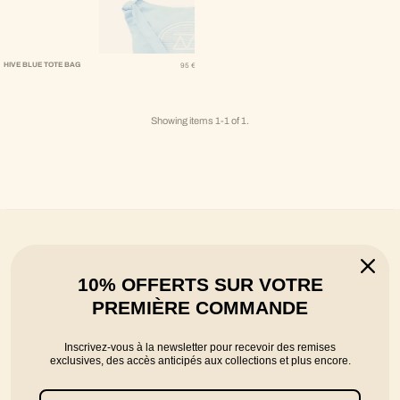
Regular Price
HIVE BLUE TOTE BAG
95 €
Showing items 1-1 of 1.
FREE SHIPPING
10% OFFERTS SUR VOTRE
in France, Belgium and Switzerland
PREMIÈRE COMMANDE
RETURN OR EXCHANGE POSSIBLE
Inscrivez-vous à la newsletter pour recevoir des remises
you have 14 days to return or exchange
exclusives, des accès anticipés aux collections et plus encore.
SECURE PAYMENTS